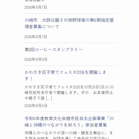
2026年8月7日
川崎市 大師公園その他野球場の第6期指定管
理者募集について
2026年8月7日
第2回コーヒースタンプラリー
2026年8月6日
かわさき区子育てフェスタ2026を開催しま
す！
かわさき区子育てフェスタ2026を10月25日(日)に川
崎市役所本庁舎で開催します。ぜひ、お友達同士
や親子で遊 […]
2026年8月6日
令和8年度教育文化会館市民自主企画事業「川
崎と沖縄のつながりを知ろう」参加者募集
沖縄とのつながりが深い川崎・鶴見を舞台に、ま
ち歩きや絵本、対話を通して多世代で学び合い、