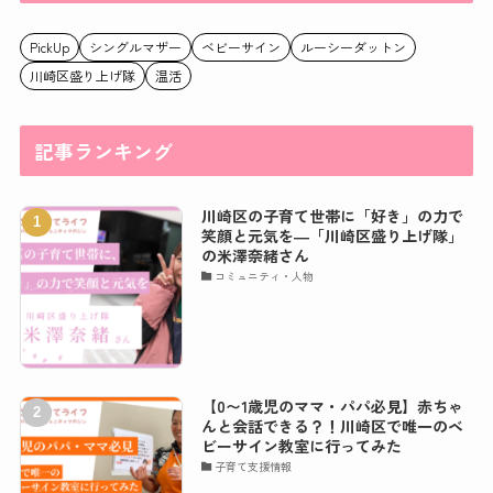
PickUp
シングルマザー
ベビーサイン
ルーシーダットン
川崎区盛り上げ隊
温活
記事ランキング
川崎区の子育て世帯に「好き」の力で
笑顔と元気を―「川崎区盛り上げ隊」
の米澤奈緒さん
コミュニティ・人物
【0〜1歳児のママ・パパ必見】赤ちゃ
んと会話できる？！川崎区で唯一のベ
ビーサイン教室に行ってみた
子育て支援情報