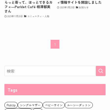
らっと寄って、ほっとできるカ
ィ情報サイトを開設しました
フェ―Parklet Café 相澤郁美
2025年1月23日
お知らせ
さん
2025年11月20日
コミュニティ・人物
1
Tags
PickUp
シングルマザー
ベビーサイン
ルーシーダットン