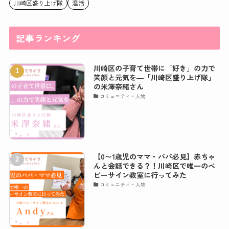
川崎区盛り上げ隊
温活
記事ランキング
川崎区の子育て世帯に「好き」の力で
笑顔と元気を―「川崎区盛り上げ隊」
の米澤奈緒さん
コミュニティ・人物
【0〜1歳児のママ・パパ必見】赤ちゃ
んと会話できる？！川崎区で唯一のベ
ビーサイン教室に行ってみた
コミュニティ・人物