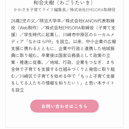
和合大樹（わごうたいき）
かわさき子育てライフ編集長／株式会社EMISORA取締役
26歳2児の父／明治大学卒／株式会社KANON代表取締
役（Web制作）／株式会社EMISORA取締役（子育て支
援）／学生時代に起業し、川崎市中原区のローカルメ
ディア「なかはらPR」を設立。以来、中小企業の広報
支援に携わるとともに、企業や行政と連携した地域振
興に取り組む。卒業後は国家公務員として政策の立
案・推進に従事。／地域、行政、企業をつなぎ、まち
全体で子育てを支援する仕組みづくりと発信に取り組
む／川崎区で子育てを始める中で「もっと子育て支援
をしてる人たちの情報を知りたい！」と思い本サイト
を設立
お問い合わせはこちら